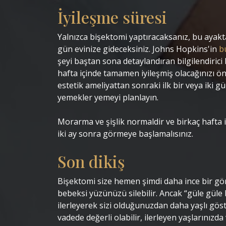
İyileşme süresi
Yalnızca bişektomi yaptıracaksanız, bu ayakt
gün evinize gideceksiniz. Johns Hopkins'in
b
şeyi baştan sona detaylandıran bilgilendirici
hafta içinde tamamen iyileşmiş olacağınızı ö
estetik ameliyattan sonraki ilk bir veya iki
yemekler yemeyi planlayın.
Morarma ve şişlik normaldir ve birkaç hafta i
iki ay sonra görmeye başlamalısınız.
Son dikiş
Bişektomi size hemen şimdi daha ince bir gö
bebeksi yüzünüzü silebilir. Ancak “güle güle
ilerleyerek sizi olduğunuzdan daha yaşlı göst
vadede değerli olabilir, ilerleyen yaşlarınızda v