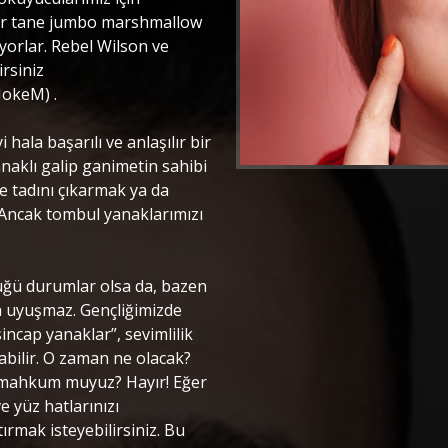
birer tane jumbo marshmallow
yorlar. Rebel Wilson ve
irsiniz
okeM) .
ala başarılı ve anlaşılır bir
anaklı galip ganimetin sahibi
ve tadını çıkarmak ya da
. Ancak tombul yanaklarımızı
ştüğü durumlar olsa da, bazen
a uyuşmaz. Gençliğimizde
incap yanaklar”, sevimlilik
abilir. O zaman ne olacak?
mahkum muyuz? Hayır! Eğer
e yüz hatlarınızı
ırmak isteyebilirsiniz. Bu