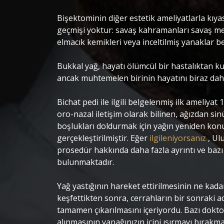
Bişektominin diğer estetik ameliyatlarla kıya
geçmişi yoktur: savaş kahramanları savaş me
elmacık kemikleri veya inceltilmiş yanaklar b
Bukkal yağ, hayatı ölümcül bir hastalıktan ku
ancak muhtemelen birinin hayatını biraz daha
Bichat pedi ile ilgili belgelenmiş ilk ameliyat 
oro-nazal iletişim olarak bilinen, ağızdan 
boşlukları doldurmak için yağın yeniden kon
gerçekleştirilmiştir. Eğer
ilgileniyorsanız
, Ul
prosedür hakkında daha fazla ayrıntı ve bazı 
bulunmaktadır.
Yağ yastığının hareket ettirilmesinin ne kad
keşfettikten sonra, cerrahların bir sonraki a
tamamen çıkarılmasını içeriyordu. Bazı dokto
alınmasının yanağınızın içini ısırmayı bırakm