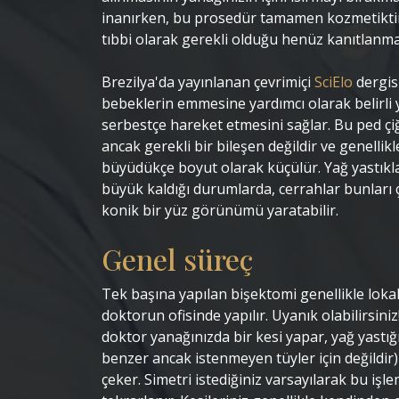
inanırken, bu prosedür tamamen kozmetiktir
tıbbi olarak gerekli olduğu henüz kanıtlanma
Brezilya'da yayınlanan çevrimiçi
SciElo
dergisi
bebeklerin emmesine yardımcı olarak belirli 
serbestçe hareket etmesini sağlar. Bu ped çi
ancak gerekli bir bileşen değildir ve genelli
büyüdükçe boyut olarak küçülür. Yağ yastıkl
büyük kaldığı durumlarda, cerrahlar bunları 
konik bir yüz görünümü yaratabilir.
Genel süreç
Tek başına yapılan bişektomi genellikle lokal
doktorun ofisinde yapılır. Uyanık olabilirsin
doktor yanağınızda bir kesi yapar, yağ yastığ
benzer ancak istenmeyen tüyler için değildir) 
çeker. Simetri istediğiniz varsayılarak bu işl