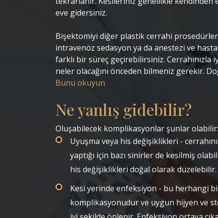
tekrarlanır. Kesileriniz genellikle kendinden e
eve gidersiniz.
Bişektomiyi diğer plastik cerrahi prosedürleri
intravenöz sedasyon ya da anestezi ve hast
farklı bir süreç geçirebilirsiniz. Cerrahınızla i
neler olacağını önceden bilmeniz gerekir. Do
Bunu okuyun
Ne yanlış gidebilir?
Oluşabilecek komplikasyonlar şunlar olabilir
Uyuşma veya his değişiklikleri - cerrahın
yaptığı için bazı sinirler de kesilmiş ola
his değişiklikleri doğal olarak düzelebilir.
Kesi yerinde enfeksiyon - bu herhangi bi
komplikasyonudur ve uygun hijyen ve ste
iyi şekilde önlenir. Enfeksiyon ortaya çı