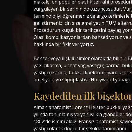
makale, en popüler plastik cerrahi prosedürl
vurgulayan bir serinin dokuzuncusudur. Vurg
terminolojiyi öğrenmeniz ve argo terimlerle 
geliştirmeniz için size ameliyatın TÜM alterna
Prosedürün küçük bir tarihçesini paylaşıyor v
Olası komplikasyonlardan bahsediyoruz ve siz
hakkında bir fikir veriyoruz.
Benzer veya ilişkili isimler olarak da bilinir: 
yağı çıkarma, bichat yağ yastığı çıkarma, buk
yastığı çıkarma, bukkal lipektomi, yanak inc
ameliyatı, yüz lipoplastisi, Hollywood yanağı.
Kaydedilen ilk bişekto
Alman anatomist Lorenz Heister bukkal yağ ya
yılında tanımlamış ve yanlışlıkla glandüler do
1802'de ismini aldığı Fransız anatomist Xavie
yastığı olarak doğru bir şekilde tanımlandı.