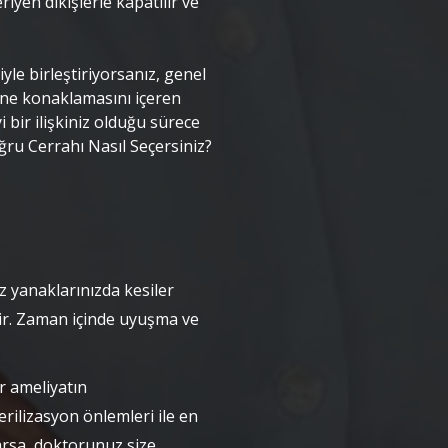
riyen dikişlerle kapatılır ve
yle birleştiriyorsanız, genel
ane konaklamasını içeren
yi bir ilişkiniz olduğu sürece
ğru Cerrahı Nasıl Seçersiniz?
:
ız yanaklarınızda kesiler
bilir. Zaman içinde uyuşma ve
r ameliyatın
rilizasyon önlemleri ile en
karsa, doktorunuz size