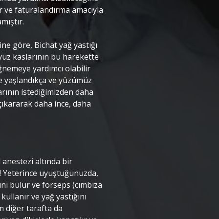
 ve faturalandırma amacıyla
mıştır.
ne göre, Bichat yağ yastığı
yüz kaslarının bu harekette
ğnemeye yardımcı olabilir
kle yaşlandıkça ve yüzümüz
arının istediğimizden daha
çıkararak daha ince, daha
 anestezi altında bir
iz! Yeterince uyuştuğunuzda,
ını bulur ve forseps (cımbıza
kullanır ve yağ yastığını
em diğer tarafta da