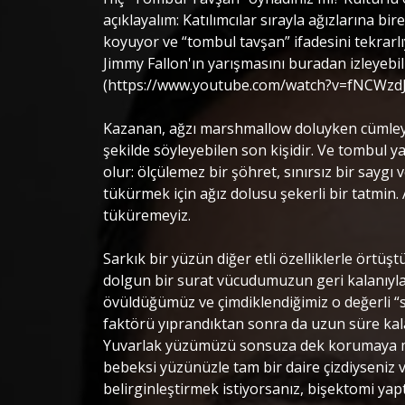
açıklayalım: Katılımcılar sırayla ağızlarına 
koyuyor ve “tombul tavşan” ifadesini tekrarlı
Jimmy Fallon'ın yarışmasını buradan izleyebil
(https://www.youtube.com/watch?v=fNCWzdJ
Kazanan, ağzı marshmallow doluyken cümleyi h
şekilde söyleyebilen son kişidir. Ve tombul y
olur: ölçülemez bir şöhret, sınırsız bir saygı 
tükürmek için ağız dolusu şekerli bir tatmin
tüküremeyiz.
Sarkık bir yüzün diğer etli özelliklerle örtü
dolgun bir surat vücudumuzun geri kalanıyl
övüldüğümüz ve çimdiklendiğimiz o değerli “s
faktörü yıprandıktan sonra da uzun süre kal
Yuvarlak yüzümüzü sonsuza dek korumaya 
bebeksi yüzünüzle tam bir daire çizdiyseniz v
belirginleştirmek istiyorsanız, bişektomi yapt