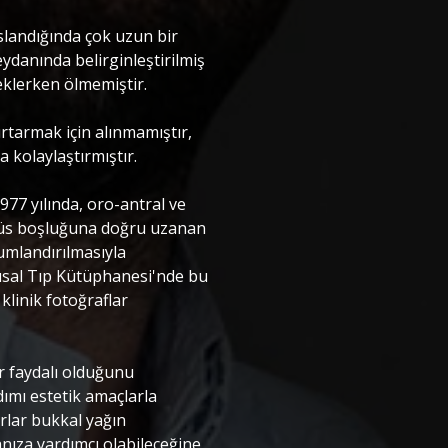
slandığında çok uzun bir
ydanında belirginleştirilmiş
eklerken ölmemiştir.
rtarmak için alınmamıştır,
 kolaylaştırmıştır.
1977 yılında, oro-antral ve
sinüs boşluğuna doğru uzanan
umlandırılmasıyla
usal Tıp Kütüphanesi'nde bu
klinik fotoğraflar
ar faydalı olduğunu
dımı estetik amaçlarla
rlar bukkal yağın
anıza yardımcı olabileceğine