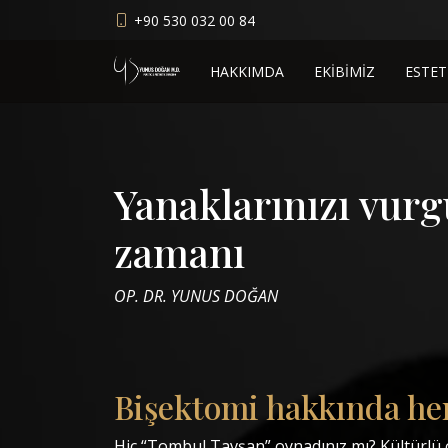
+90 530 032 00 84
HAKKIMDA
EKİBİMİZ
ESTET
Yanaklarınızı vur
zamanı
OP. DR. YUNUS DOĞAN
Bişektomi hakkında he
Hiç “Tombul Tavşan” oynadınız mı? Kültürlü 