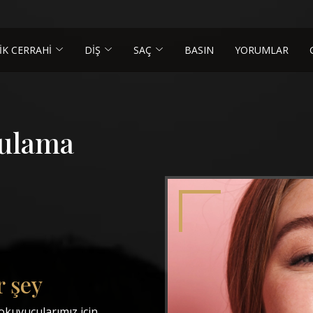
İK CERRAHİ
DİŞ
SAÇ
BASIN
YORUMLAR
gulama
r şey
okuyucularımız için