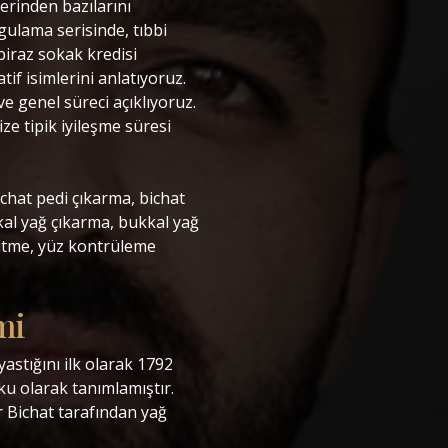
erinden bazılarını
ulama serisinde, tıbbi
biraz sokak kredisi
tif isimlerini anlatıyoruz.
e genel süreci açıklıyoruz.
e tipik iyileşme süresi
Bichat pedi çıkarma, bichat
kal yağ çıkarma, bukkal yağ
eltme, yüz kontrüleme
mi
stığını ilk olarak 1792
ku olarak tanımlamıştır.
r Bichat tarafından yağ