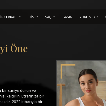
İK CERRAHİ
DİŞ
SAÇ
BASIN
YORUMLAR
iyi Öne
a bir saniye durun ve
ı kaldırın. Etrafınıza bir
bezdir. 2022 itibarıyla bir