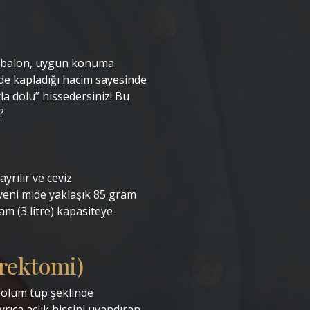
ir balon, uygun konuma
ede kapladığı hacim sayesinde
la dolu” hissedersiniz! Bu
 ‎
yrılır ve ceviz
yeni mide yaklaşık 85 gram
am (3 litre) kapasiteye
rektomi)
 bölüm tüp şeklinde
ayrıca açlık hissini uyandıran