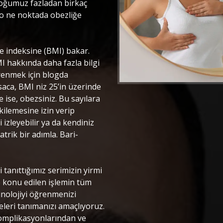
rçoğumuz fazladan birkaç
lo ne noktada obezliğe
le indeksine (BMI) bakar.
I hakkında daha fazla bilgi
ğrenmek için blogda
aca, BMI niz 25’in üzerinde
 ise, obezsiniz. Bu sayılara
kilemesine izin verip
izleyebilir ya da kendiniz
atrik bir adımla. Bari-
i tanıttığımız serimizin yirmi
e konu edilen işlemin tüm
inolojiyi öğrenmenizi
eleri tanımanızı amaçlıyoruz.
komplikasyonlarından ve