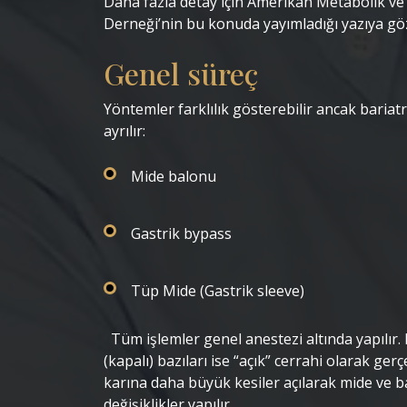
Daha fazla detay için Amerikan Metabolik ve 
Derneği’nin bu konuda yayımladığı yazıya göz a
Genel süreç
‎Yöntemler farklılık gösterebilir ancak bariat
ayrılır: ‎ ‎
Mide balonu
‎ ‎
Gastrik bypass
‎ ‎
Tüp Mide (Gastrik sleeve)
‎ ‎ ‎Tüm işlemler genel anestezi altında yapılır
(kapalı) bazıları ise “açık” cerrahi olarak ger
karına daha büyük kesiler açılarak mide ve b
değişiklikler yapılır. ‎ ‎