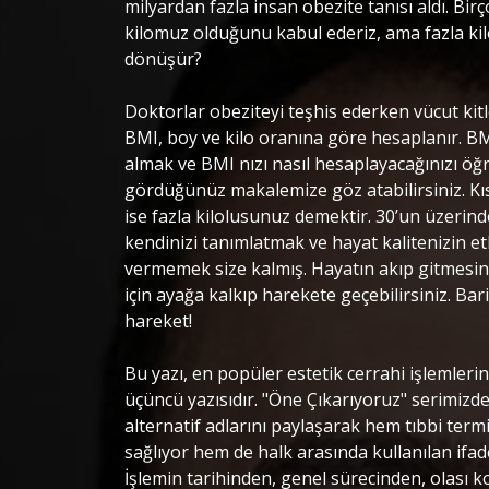
milyardan fazla insan obezite tanısı aldı. Bi
kilomuz olduğunu kabul ederiz, ama fazla ki
dönüşür? ‎
‎Doktorlar obeziteyi teşhis ederken vücut kit
BMI, boy ve kilo oranına göre hesaplanır. BM
almak ve BMI nızı nasıl hesaplayacağınızı ö
gördüğünüz makalemize göz atabilirsiniz. Kıs
ise fazla kilolusunuz demektir. 30’un üzerinde
kendinizi tanımlatmak ve hayat kalitenizin et
vermemek size kalmış. Hayatın akıp gitmesini 
için ayağa kalkıp harekete geçebilirsiniz. Bari
hareket! ‎
‎Bu yazı, en popüler estetik cerrahi işlemlerin
üçüncü yazısıdır. "Öne Çıkarıyoruz" serimizd
alternatif adlarını paylaşarak hem tıbbi term
sağlıyor hem de halk arasında kullanılan ifad
İşlemin tarihinden, genel sürecinden, olası 