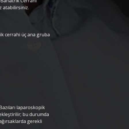
Bariatrik Cerrahi
tabilirsiniz. ‎
rik cerrahi üç ana gruba
. Bazıları laparoskopik
çekleştirilir; bu durumda
ağırsaklarda gerekli