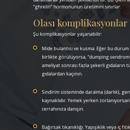
“ghrelin” hormonunun üretimini sınırlar. ‎ ‎
Olası komplikasyonlar
‎Şu komplikasyonlar yaşanabilir: ‎
Mide bulantısı ve kusma. Eğer bu durum i
birlikte görülüyorsa, “dumping sendromu”
ameliyat sonrası fazla şekerli gıdaların t
gıdalardan kaçının.
‎ ‎
Sindirim sisteminde daralma (darlık), genel
kaynaklıdır. Yemek yerken zorlanıyorsanı
cerrahınıza danışın.
‎Bağırsak tıkanıklığı. Yapışıklık veya iç fıt