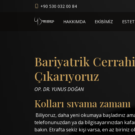
+90 530 032 00 84
HAKKIMDA
EKİBİMİZ
ESTET
Bariyatrik Cerrah
Çıkarıyoruz
OP. DR. YUNUS DOĞAN
Kolları sıvama zamanı
‎ ‎Biliyoruz, daha yeni okumaya başladınız am
telefonunuzdan ya da bilgisayarınızdan kafanız
bakın. Etrafta sekiz kişi varsa, en az biriniz o