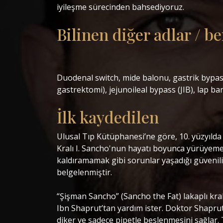
iyileşme sürecinden bahsediyoruz. ‎ ‎
‎Bilinen diğer adlar / b
‎Duodenal switch, mide balonu, gastrik bypas
gastrektomi), jejunoileal bypass (JIB), lap band
‎İlk kaydedilen
‎Ulusal Tıp Kütüphanesi’ne göre, 10. yüzyıld
Kralı I. Sancho'nun hayatı boyunca yürüyeme
kaldıramamak gibi sorunlar yaşadığı güvenili
belgelenmiştir. ‎
‎“Şişman Sancho” (Sancho the Fat) lakaplı kr
Ibn Shaprut’tan yardım ister. Doktor Shaprut 
diker ve sadece pipetle beslenmesini sağlar. T