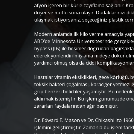
afyon içeren bir kürle zayıflama sağlanır. Kra
düşer ve mutlu sona ulaşır. Dudaklarınızı d
ulaşmak istiyorsanız, seçeceğiniz plastik cerrah
‎Modern anlamda ilk kilo verme amacıyla yapı
ABD’de Minnesota Üniversitesi’nde gerçekleşti
bypass (JIB) ile besinler doğrudan bağırsakl
ederek yönlendirilmiş ama mideye dokunulma
yardımcı olmuş olsa da ciddi komplikasyonlar
‎Hastalar vitamin eksiklikleri, gece körlüğü, 
toksik bakteri çoğalması, karaciğer yetmezliği, 
grip benzeri belirtiler yaşamıştır. Bu nedenle
aldırmak istemiştir. Bu işlem günümüzde ön
zararları faydalarından ağır basmıştır. ‎
‎Dr. Edward E. Mason ve Dr. Chikashi Ito 1960
işlemini geliştirmiştir. Zamanla bu işlem farkl