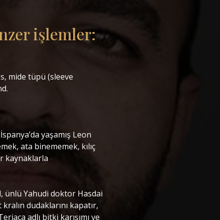
enzer işlemler:
s, mide tüpü (sleeve
. ‎
a İspanya’da yaşamış Leon
mek, ata binememek, kılıç
r kaynaklarla
al, ünlü Yahudi doktor Hasdai
kralın dudaklarını kapatır,
eriaca adlı bitki karışımı ve