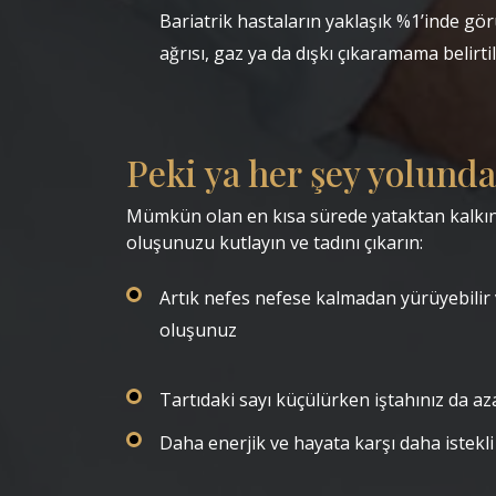
Bariatrik hastaların yaklaşık %1’inde gö
ağrısı, gaz ya da dışkı çıkaramama belirti
‎ ‎
‎Peki ya her şey yolund
‎Mümkün olan en kısa sürede yataktan kalkın 
oluşunuzu kutlayın ve tadını çıkarın: ‎ ‎
Artık nefes nefese kalmadan yürüyebilir 
oluşunuz
Tartıdaki sayı küçülürken iştahınız da az
Daha enerjik ve hayata karşı daha istekl