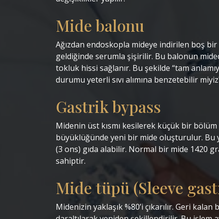
Mide balonu
‎Ağızdan endoskopla mideye indirilen boş b
geldiğinde serumla şişirilir. Bu balonun mid
tokluk hissi sağlanır. Bu şekilde “tam anlamıy
durumu yeterli sıvı alımına benzetebilir miyiz?
‎Gastrik bypass
‎Midenin üst kısmı kesilerek küçük bir bölüm a
büyüklüğünde yeni bir mide oluşturulur. Bu 
(3 ons) gıda alabilir. Normal bir mide 1420 gr
sahiptir. ‎ ‎
Mide tüpü (Sleeve gast
‎Midenizin yaklaşık %80’i çıkarılır. Geri kalan
daraltılarak yeniden şekillendirilir. Bu işlem 