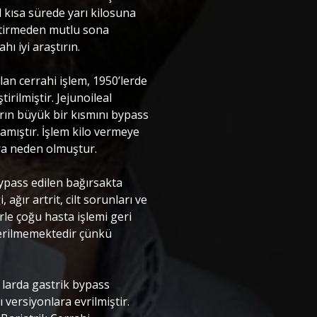
l kısa sürede yarı kilosuna
iktirmeden mutlu sona
ı iyi araştırın. ‎
lan cerrahi işlem, 1950’lerde
rilmiştir. Jejunoileal
arın büyük bir kısmını bypass
mıştır. İşlem kilo vermeye
a neden olmuştur. ‎
bypass edilen bağırsakta
ağır artrit, cilt sorunları ve
rle çoğu hasta işlemi geri
erilmemektedir çünkü
 larda gastrik bypass
ı versiyonlara evrilmiştir.